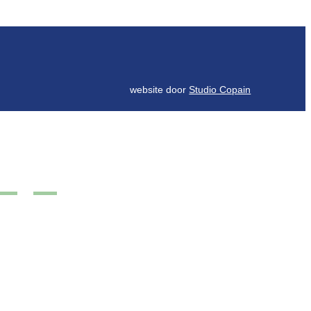
website door
Studio Copain
s