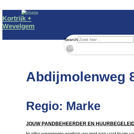
Kortrijk +
Wevelgem
Search
Clear
Abdijmolenweg 8
Regio: Marke
JOUW PANDBEHEERDER EN HUURBEGELEI
In elke woonregio werken we met een vast team v