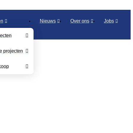
en
Nieuws
Over ons
Jobs
ecten
e projecten
 koop