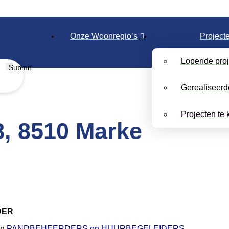
Onze Woonregio’s
Project
Lopende proj
Submit
Gerealiseerd
Projecten te
, 8510 Marke
DER
an
PANDBEHEERDERS en HUURBEGELEIDERS
.