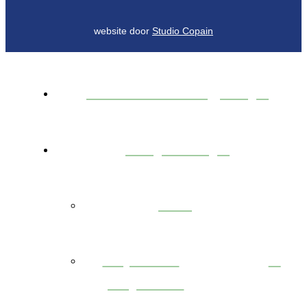
website door
Studio Copain
Onze Woonregio’s
Projecten
terug
Lopende
projecten